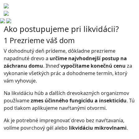
Ako postupujeme pri likvidácii?
1
Prezrieme váš dom
V dohodnutý deň prídeme, dôkladne prezrieme
napadnuté drevo a
určíme najvhodnejší postup na
záchranu domu
. Ihneď
vypočítame konečnú cenu
za
vykonanie všetkých prác a dohodneme termín, ktorý
vám vyhovuje.
Na likvidáciu húb a ďalších drevokazných organizmov
používame
zmes účinného fungicídu a insekticídu
. Tú
pod tlakom aplikujeme navŕtanými otvormi.
Ak je potrebné impregnovať drevo bez navŕtavania,
volíme povrchový gél alebo
likvidáciu mikrovlnami
.