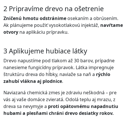
2
Pripravíme drevo na ošetrenie
Zničenú hmotu odstránime
osekaním a obrúsením.
Ak plánujeme použiť vysokotlakovú injektáž,
navŕtame
otvory
na aplikáciu prípravku.
3
Aplikujeme hubiace látky
Drevo napustíme pod tlakom až 30 barov, prípadne
nanesieme fungicídny prípravok. Látka impregnuje
štruktúru dreva do hĺbky, naviaže sa naň a
rýchlo
zahubí vlákna aj plodnice
.
Naviazaná chemická zmes je zdraviu neškodná – pre
vás aj vaše domáce zvieratá. Odolá teplu aj mrazu, z
dreva sa nevymyje a
proti opätovnému napadnutiu
hubami a plesňami chráni drevo desiatky rokov.