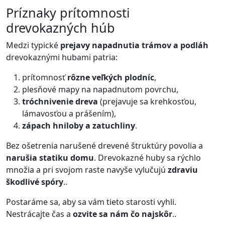
Príznaky prítomnosti
drevokazných húb
Medzi typické
prejavy napadnutia trámov a podláh
drevokaznými hubami patria:
prítomnosť
rôzne veľkých plodníc
,
plesňové mapy na napadnutom povrchu,
tróchnivenie dreva
(prejavuje sa krehkosťou,
lámavosťou a prášením),
zápach hniloby a zatuchliny
.
Bez ošetrenia narušené drevené štruktúry povolia a
narušia statiku domu
. Drevokazné huby sa rýchlo
množia a pri svojom raste navyše vylučujú
zdraviu
škodlivé spóry
..
Postaráme sa, aby sa vám tieto starosti vyhli.
Nestrácajte čas a
ozvite sa nám čo najskôr
..