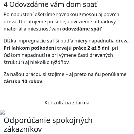
4
Odovzdáme vám dom späť
Po napustení ošetríme rovnakou zmesou aj povrch
dreva. Upratujeme po sebe, odvezieme odpadový
materiál a miestnosť vám
odovzdáme späť
.
Dĺžka impregnácie sa líši podľa miery napadnutia dreva.
Pri ľahkom poškodení trvajú práce 2 až 5 dní
, pri
ťažšom napadnutí (a pri výmene časti drevených
štruktúr) aj niekoľko týždňov.
Za našou prácou si stojíme – aj preto na ňu ponúkame
záruku 10 rokov
.
Konzultácia zdarma
Odporúčanie spokojných
zákazníkov