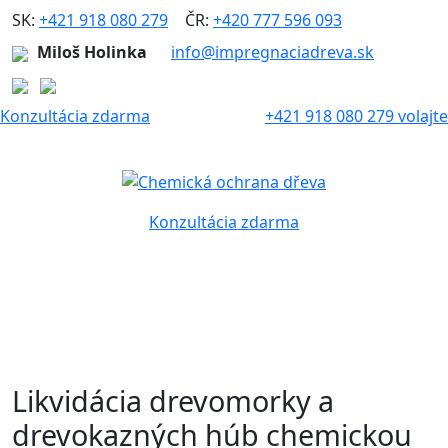
SK:
+421 918 080 279
|
ČR:
+420 777 596 093
Miloš Holinka
info@impregnaciadreva.sk
Konzultácia zdarma
+421 918 080 279 volajte
Konzultácia zdarma
Likvidácia drevomorky a
drevokazných húb chemickou